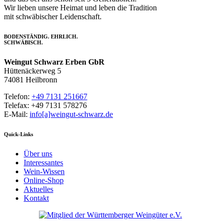
Wir lieben unsere Heimat und leben die Tradition
mit schwäbischer Leidenschaft.
BODENSTÄNDIG. EHRLICH.
SCHWÄBISCH.
Weingut Schwarz Erben GbR
Hüttenäckerweg 5
74081 Heilbronn
Telefon:
+49 7131 251667
Telefax: +49 7131 578276
E-Mail:
info[a]weingut-schwarz.de
Quick-Links
Über uns
Interessantes
Wein-Wissen
Online-Shop
Aktuelles
Kontakt