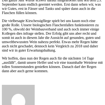
Das ganze Jahr wurde schwer darauf hingearbeitet und seit dem 23.
September kann endlich geerntet werden. Erst dann sehen wir, was
wir Gutes, erst in Fässer und Tanks und später dann auch in die
Flaschen füllen können.
Die vielbesagte Kirschessigfliege spielt bei uns kaum noch eine
große Rolle. Unsere biologischen Flaschenfallen funktionieren zu
100 %, obwohl der Weinbauverband und auch noch immer einige
Kollegen dies infrage stellen. Der Erfolg gibt uns aber recht und
somit ist auch in diesem Jahr die Aussicht auf gesunden, guten und
umweltbewussten Wein nahezu perfekt. Etwas mehr Regen hätte
auch nicht geschadet, dennoch kein Vergleich zu 2018 und daher
sind wir in guter Erwartungshaltung.
Wir hoffen, dass nun der Regen auch für die nächsten 14 Tage
„ausfällt“, damit unsere Helfer und wir eine traumhafte Weinlese mit
tollen Sonnenstunden genießen können. Danach darf der Regen
dann aber auch gerne kommen.