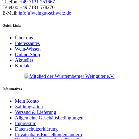
Telefon:
+49 7131 251667
Telefax: +49 7131 578276
E-Mail:
info[a]weingut-schwarz.de
Quick-Links
Über uns
Interessantes
Wein-Wissen
Online-Shop
Aktuelles
Kontakt
Informatives
Mein Konto
Zahlungsarten
Versand & Lieferung
Allgemeine Geschäftsbedingungen
Impressum
Datenschutzerklärung
Privatsphäre-Einstellungen ändern