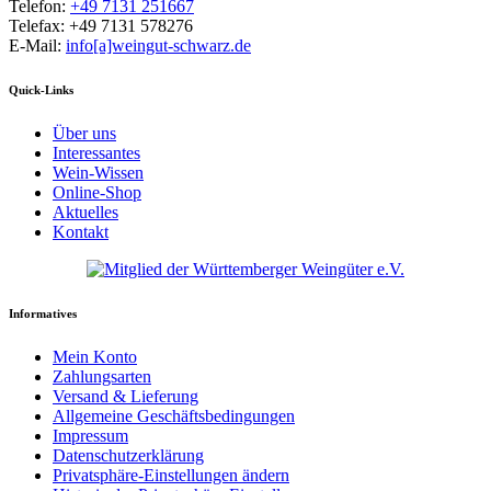
Telefon:
+49 7131 251667
Telefax: +49 7131 578276
E-Mail:
info[a]weingut-schwarz.de
Quick-Links
Über uns
Interessantes
Wein-Wissen
Online-Shop
Aktuelles
Kontakt
Informatives
Mein Konto
Zahlungsarten
Versand & Lieferung
Allgemeine Geschäftsbedingungen
Impressum
Datenschutzerklärung
Privatsphäre-Einstellungen ändern