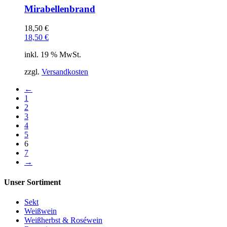
Mirabellenbrand
18,50
€
18,50
€
inkl. 19 % MwSt.
zzgl.
Versandkosten
←
1
2
3
4
5
6
7
→
Unser Sortiment
Sekt
Weißwein
Weißherbst & Roséwein