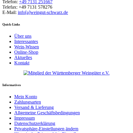
Telefon:
+49 7131 251667
Telefax: +49 7131 578276
E-Mail:
info[a]weingut-schwarz.de
Quick-Links
Über uns
Interessantes
Wein-Wissen
Online-Shop
Aktuelles
Kontakt
Informatives
Mein Konto
Zahlungsarten
Versand & Lieferung
Allgemeine Geschäftsbedingungen
Impressum
Datenschutzerklärung
Privatsphäre-Einstellungen ändern