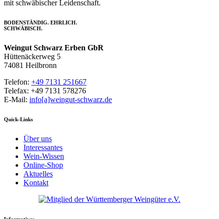
mit schwäbischer Leidenschaft.
BODENSTÄNDIG. EHRLICH.
SCHWÄBISCH.
Weingut Schwarz Erben GbR
Hüttenäckerweg 5
74081 Heilbronn
Telefon:
+49 7131 251667
Telefax: +49 7131 578276
E-Mail:
info[a]weingut-schwarz.de
Quick-Links
Über uns
Interessantes
Wein-Wissen
Online-Shop
Aktuelles
Kontakt
Informatives